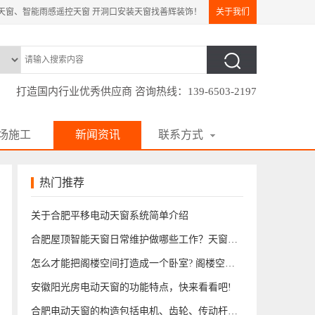
天窗、智能雨感遥控天窗 开洞口安装天窗找善辉装饰！
关于我们
打造国内行业优秀供应商 咨询热线：139-6503-2197
场施工
新闻资讯
联系方式
|
|
热门推荐
关于合肥平移电动天窗系统简单介绍
合肥屋顶智能天窗日常维护做哪些工作？天窗维修联系方式
怎么才能把阁楼空间打造成一个卧室? 阁楼空间卧室
安徽阳光房电动天窗的功能特点，快来看看吧!
合肥电动天窗的构造包括电机、齿轮、传动杆、玻璃窗户、控制器等部分