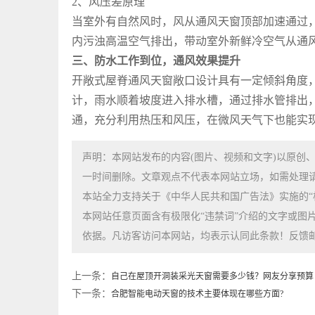
2、风压差原理
当室外有自然风时，风从通风天窗顶部加速通过
内污浊高温空气排出，带动室外新鲜冷空气从通
三、防水工作到位，通风效果提升
开敞式屋脊通风天窗敞口设计具有一定倾斜角度
计，雨水顺着坡度进入排水槽，通过排水管排出
通，充分利用热压和风压，在微风天气下也能实
声明：本网站发布的内容(图片、视频和文字)以原创
一时间删除。文章观点不代表本网站立场，如需处理请联系客
本站全力支持关于《中华人民共和国广告法》实施的“
本网站任意页面含有极限化“违禁词”介绍的文字或图
依据。凡访客访问本网站，均表示认同此条款！反馈邮箱：69
上一条：
自己在屋顶开洞装采光天窗需要多少钱？网友分享预算
下一条：
合肥智能电动天窗的技术主要体现在哪些方面?