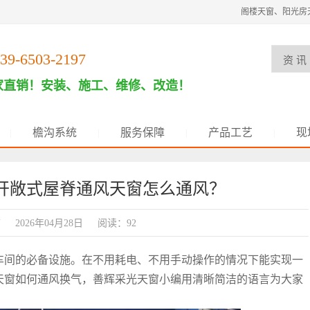
阁楼天窗、阳光房
39-6503-2197
家直销！安装、施工、维修、改造！
檐沟系统
服务保障
产品工艺
现
|
|
|
|
肥开敞式屋脊通风天窗怎么通风？
饰
2026年04月28日
阅读：92
车间的必备设施。在不用耗电、不用手动操作的情况下能实现一
天窗如何通风换气，善辉采光天窗小编用清晰简洁的语言为大家