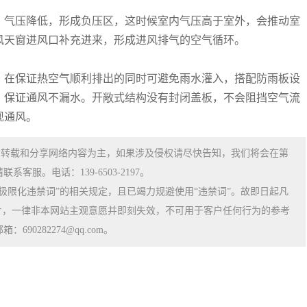
，气压降低，形成负压区，这时候室内气压高于室外，会推动室
风天窗进风口补充进来，形成进风排气的空气循环。
，在保证热空气顺利排出的同时可避免雨水灌入，搭配防雨板设
，保证通风不漏水。开敞式结构没有封闭盖板，不会阻挡空气流
现通风。
、转载和分享网络内容为主，如果涉及侵权请尽快告知，我们将会在第
服。电话：139-6503-2197。
极限化违禁词”的相关规定，且已竭力规避使用“违禁词”。故即日起凡
片，一律非本网站主观意愿并即刻失效，不可用于客户任何行为的参考
0282274@qq.com。