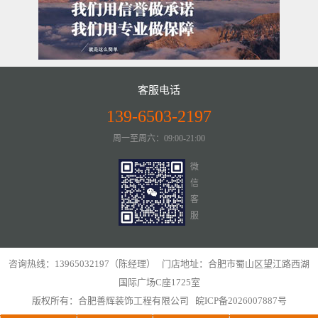
客服电话
139-6503-2197
周一至周六：09:00-21:00
微
信
客
服
咨询热线：13965032197（陈经理） 门店地址：合肥市蜀山区望江路西湖
国际广场C座1725室
版权所有：合肥善辉装饰工程有限公司
皖ICP备2026007887号