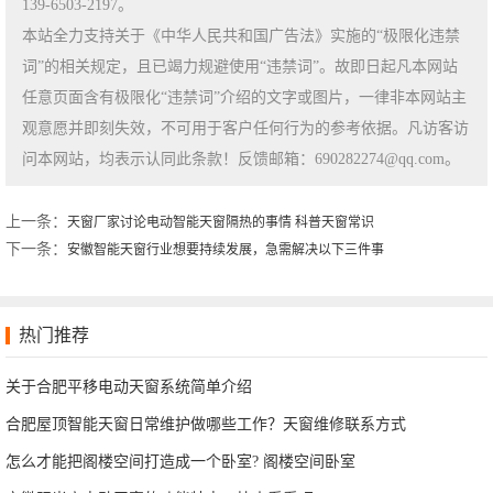
139-6503-2197。
本站全力支持关于《中华人民共和国广告法》实施的“极限化违禁
词”的相关规定，且已竭力规避使用“违禁词”。故即日起凡本网站
任意页面含有极限化“违禁词”介绍的文字或图片，一律非本网站主
观意愿并即刻失效，不可用于客户任何行为的参考依据。凡访客访
问本网站，均表示认同此条款！反馈邮箱：690282274@qq.com。
上一条：
天窗厂家讨论电动智能天窗隔热的事情 科普天窗常识
下一条：
安徽智能天窗行业想要持续发展，急需解决以下三件事
热门推荐
关于合肥平移电动天窗系统简单介绍
合肥屋顶智能天窗日常维护做哪些工作？天窗维修联系方式
怎么才能把阁楼空间打造成一个卧室? 阁楼空间卧室