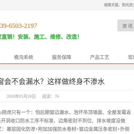
阁楼天窗、阳光房
39-6503-2197
家直销！安装、施工、维修、改造！
檐沟系统
服务保障
产品工艺
现
|
|
|
|
窗会不会漏水？这样做终身不渗水
饰
2026年05月20日
阅读：76
心顾虑只有一个：怕后期窗边漏水、泡坏吊顶墙面、全屋发霉返
是开洞收口防水工序不标准、边角密封不到位、排水坡度没做
：基层固化防渗+附加加强防水卷材+窗边金属压条密封+外侧