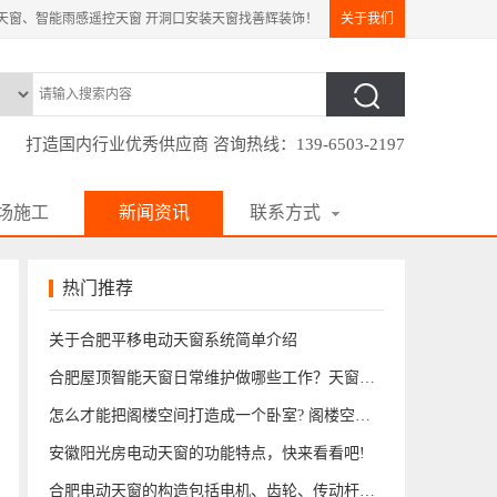
天窗、智能雨感遥控天窗 开洞口安装天窗找善辉装饰！
关于我们
打造国内行业优秀供应商 咨询热线：139-6503-2197
场施工
新闻资讯
联系方式
|
|
热门推荐
关于合肥平移电动天窗系统简单介绍
合肥屋顶智能天窗日常维护做哪些工作？天窗维修联系方式
怎么才能把阁楼空间打造成一个卧室? 阁楼空间卧室
安徽阳光房电动天窗的功能特点，快来看看吧!
合肥电动天窗的构造包括电机、齿轮、传动杆、玻璃窗户、控制器等部分