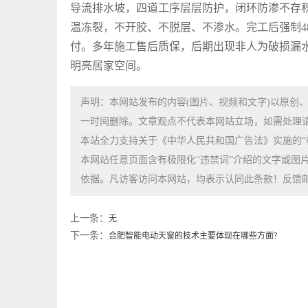
导流排水坡，四道工序层层防护，闭环防渗不存
温冻裂，不开胶、不脱层、不渗水。完工后强制4
付。多年施工售后质保，后期出现非人为破损漏
明亮居家空间。
声明：本网站发布的内容(图片、视频和文字)以原创
一时间删除。文章观点不代表本网站立场，如需处理请联系客
本站全力支持关于《中华人民共和国广告法》实施的“
本网站任意页面含有极限化“违禁词”介绍的文字或图
依据。凡访客访问本网站，均表示认同此条款！反馈邮箱：69
上一条：
无
下一条：
合肥智能电动天窗的技术主要体现在哪些方面?