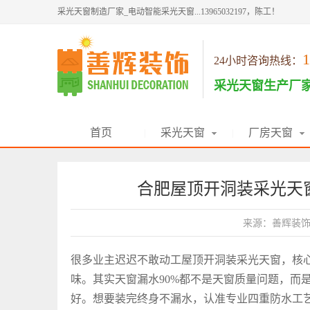
采光天窗制造厂家_电动智能采光天窗...13965032197，陈工！
1
24小时咨询热线：
采光天窗生产厂
首页
采光天窗
厂房天窗
|
|
合肥屋顶开洞装采光天
来源：善辉装
很多业主迟迟不敢动工屋顶开洞装
采光天窗
，核
味。其实天窗漏水90%都不是天窗质量问题，而
好。想要装完终身不漏水，认准专业四重防水工艺