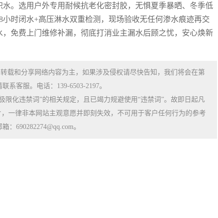
积水。选用户外专用耐候抗老化密封胶，无惧夏季暴晒、冬季低
8小时闭水+高压淋水双重检测，现场验收无任何渗水痕迹再交
水，免费上门维修补漏，彻底打消业主漏水后顾之忧，安心焕新
、转载和分享网络内容为主，如果涉及侵权请尽快告知，我们将会在第
服。电话：139-6503-2197。
极限化违禁词”的相关规定，且已竭力规避使用“违禁词”。故即日起凡
片，一律非本网站主观意愿并即刻失效，不可用于客户任何行为的参考
0282274@qq.com。