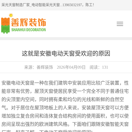
采光天窗制造厂家_电动智能采光天窗...13965032197，陈工！
Toggle
navigati
这就是安徽电动天窗受欢迎的原因
来源：善辉装饰
2026年04月09日
阅读：131
安徽电动天窗
是一种在我们建筑中安装应用比较广泛装置，性
能非常有优势，屋顶天窗使居民享受一个完全不同于普通住宅
的尖顶室内空间，同时拥有柔和均匀的光线和新鲜的自然空
气。对于居住在屋顶地板上的人来说，安装屋顶天窗可以方便
增加独立复合房间和连体复合结构房间的使用面积，也可以使
房间呈现出强烈的欧洲建筑风格。下面咱们跟随
安徽
智能天窗