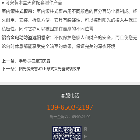
● 可安装木星天窗配套附件产品
室内滚柱式窗帘：
室内滚柱式窗帘用不同颜色的百分百防尘棉制成。经
久耐用、安装、拆洗方便。它具有装饰性，可以控制阳光的摄入并保证
私密性，同时它亦可以被固定在窗扇的不同位置
铝合金电动防盗遮阳卷帘：
不仅保护您家人和财产的安全，而且使您无
论何时休息都能享受完全暗室的效果，保证完美的深夜环境
上一条：
手动-斜面屋顶天窗
下一条：
阳光房天窗-中上悬式采光窗安装效果
客服电话
139-6503-2197
周一至周六：09:00-21:00
微
信